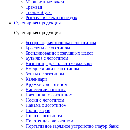
Маршрутные такси
Трамваи
Троллейбусы
Реклама в электропоездах
Сувенирная продукция
Сувенирная продукция
Беспроводная колонка с логотипом
Браслеты с логотипом
Брендирование воздушных шаров
Бутылка с логотипом
Визитница для пластиковых карт
Ежедневники с логотипом
Зонты с логотипом
Календари
Кружки с логотипом
Нанесение логотипа
Наушники с логотипом
Носки с логотипом
Панама с логотипом
Полиграфия
Поло с логотипом
Полотенце с логотипом
Портативное зарядное устройство (пауэр банк)