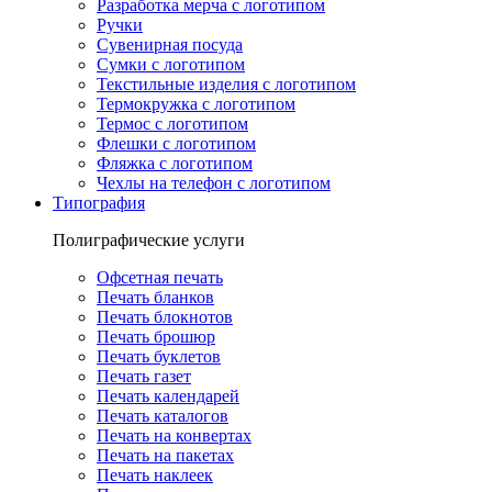
Разработка мерча с логотипом
Ручки
Сувенирная посуда
Сумки с логотипом
Текстильные изделия с логотипом
Термокружка с логотипом
Термос с логотипом
Флешки с логотипом
Фляжка с логотипом
Чехлы на телефон с логотипом
Типография
Полиграфические услуги
Офсетная печать
Печать бланков
Печать блокнотов
Печать брошюр
Печать буклетов
Печать газет
Печать календарей
Печать каталогов
Печать на конвертах
Печать на пакетах
Печать наклеек