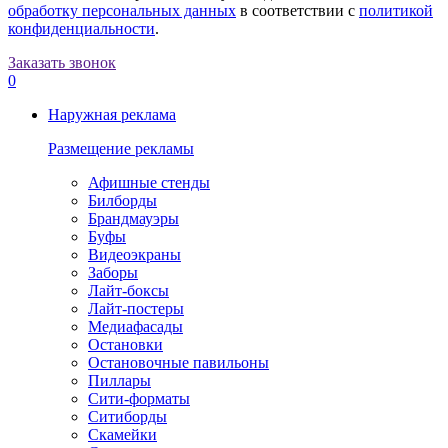
обработку персональных данных
в соответствии с
политикой
конфиденциальности
.
Заказать звонок
0
Наружная реклама
Размещение рекламы
Афишные стенды
Билборды
Брандмауэры
Буфы
Видеоэкраны
Заборы
Лайт-боксы
Лайт-постеры
Медиафасады
Остановки
Остановочные павильоны
Пиллары
Сити-форматы
Ситиборды
Скамейки