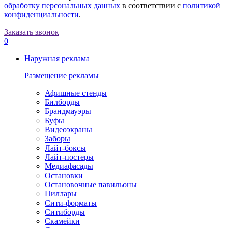
обработку персональных данных
в соответствии с
политикой
конфиденциальности
.
Заказать звонок
0
Наружная реклама
Размещение рекламы
Афишные стенды
Билборды
Брандмауэры
Буфы
Видеоэкраны
Заборы
Лайт-боксы
Лайт-постеры
Медиафасады
Остановки
Остановочные павильоны
Пиллары
Сити-форматы
Ситиборды
Скамейки