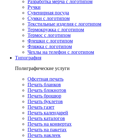
Разработка мерча с логотипом
Ручки
Сувенирная посуда
Сумки с логотипом
Текстильные изделия с логотипом
Термокружка с логотипом
Термос с логотипом
Флешки с логотипом
Фляжка с логотипом
Чехлы на телефон с логотипом
Типография
Полиграфические услуги
Офсетная печать
Печать бланков
Печать блокнотов
Печать брошюр
Печать буклетов
Печать газет
Печать календарей
Печать каталогов
Печать на конвертах
Печать на пакетах
Печать наклеек