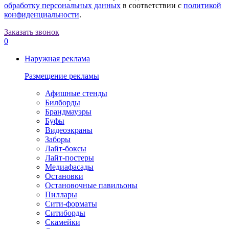
обработку персональных данных
в соответствии с
политикой
конфиденциальности
.
Заказать звонок
0
Наружная реклама
Размещение рекламы
Афишные стенды
Билборды
Брандмауэры
Буфы
Видеоэкраны
Заборы
Лайт-боксы
Лайт-постеры
Медиафасады
Остановки
Остановочные павильоны
Пиллары
Сити-форматы
Ситиборды
Скамейки