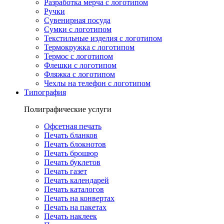
Разработка мерча с логотипом
Ручки
Сувенирная посуда
Сумки с логотипом
Текстильные изделия с логотипом
Термокружка с логотипом
Термос с логотипом
Флешки с логотипом
Фляжка с логотипом
Чехлы на телефон с логотипом
Типография
Полиграфические услуги
Офсетная печать
Печать бланков
Печать блокнотов
Печать брошюр
Печать буклетов
Печать газет
Печать календарей
Печать каталогов
Печать на конвертах
Печать на пакетах
Печать наклеек