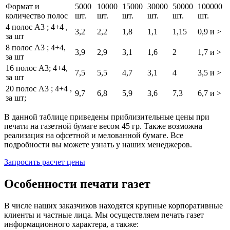
Формат и
5000
10000
15000
30000
50000
100000
количество полос
шт.
шт.
шт.
шт.
шт.
шт.
4 полос А3 ; 4+4 ,
3,2
2,2
1,8
1,1
1,15
0,9 и >
за шт
8 полос А3 ; 4+4,
3,9
2,9
3,1
1,6
2
1,7 и >
за шт
16 полос А3; 4+4,
7,5
5,5
4,7
3,1
4
3,5 и >
за шт
20 полос А3 ; 4+4 ,
9,7
6,8
5,9
3,6
7,3
6,7 и >
за шт;
В данной таблице приведены приблизительные цены при
печати на газетной бумаге весом 45 гр. Также возможна
реализация на офсетной и мелованной бумаге. Все
подробности вы можете узнать у наших менеджеров.
Запросить расчет цены
Особенности печати газет
В числе наших заказчиков находятся крупные корпоративные
клиенты и частные лица. Мы осуществляем печать газет
информационного характера, а также: