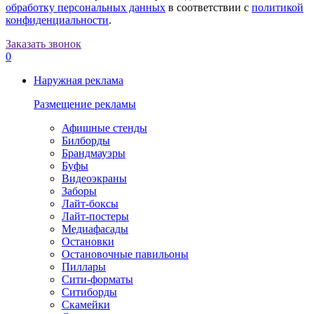
обработку персональных данных
в соответствии с
политикой
конфиденциальности
.
Заказать звонок
0
Наружная реклама
Размещение рекламы
Афишные стенды
Билборды
Брандмауэры
Буфы
Видеоэкраны
Заборы
Лайт-боксы
Лайт-постеры
Медиафасады
Остановки
Остановочные павильоны
Пиллары
Сити-форматы
Ситиборды
Скамейки