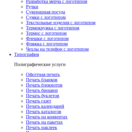
Разработка мерча с логотипом
Ручки
Сувенирная посуда
Сумки с логотипом
Текстильные изделия с логотипом
Термокружка с логотипом
Термос с логотипом
Флешки с логотипом
Фляжка с логотипом
Чехлы на телефон с логотипом
Типография
Полиграфические услуги
Офсетная печать
Печать бланков
Печать блокнотов
Печать брошюр
Печать буклетов
Печать газет
Печать календарей
Печать каталогов
Печать на конвертах
Печать на пакетах
Печать наклеек