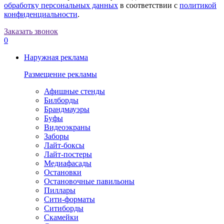
обработку персональных данных
в соответствии с
политикой
конфиденциальности
.
Заказать звонок
0
Наружная реклама
Размещение рекламы
Афишные стенды
Билборды
Брандмауэры
Буфы
Видеоэкраны
Заборы
Лайт-боксы
Лайт-постеры
Медиафасады
Остановки
Остановочные павильоны
Пиллары
Сити-форматы
Ситиборды
Скамейки