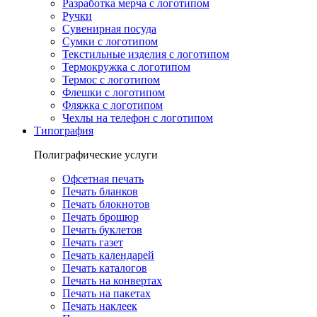
Разработка мерча с логотипом
Ручки
Сувенирная посуда
Сумки с логотипом
Текстильные изделия с логотипом
Термокружка с логотипом
Термос с логотипом
Флешки с логотипом
Фляжка с логотипом
Чехлы на телефон с логотипом
Типография
Полиграфические услуги
Офсетная печать
Печать бланков
Печать блокнотов
Печать брошюр
Печать буклетов
Печать газет
Печать календарей
Печать каталогов
Печать на конвертах
Печать на пакетах
Печать наклеек