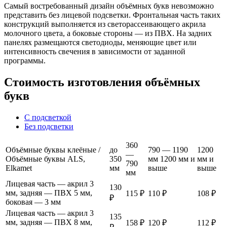
Самый востребованный дизайн объёмных букв невозможно
представить без лицевой подсветки. Фронтальная часть таких
конструкций выполняется из светорассеивающего акрила
молочного цвета, а боковые стороны — из ПВХ. На задних
панелях размещаются светодиоды, меняющие цвет или
интенсивность свечения в зависимости от заданной
программы.
Стоимость изготовления объёмных
букв
С подсветкой
Без подсветки
360
Объёмные буквы клеёные /
до
790 — 1190
1200
—
Объёмные буквы ALS,
350
мм 1200 мм и
мм и
790
Elkamet
мм
выше
выше
мм
Лицевая часть — акрил 3
130
мм, задняя — ПВХ 5 мм,
115 ₽
110 ₽
108 ₽
₽
боковая — 3 мм
Лицевая часть — акрил 3
135
мм, задняя — ПВХ 8 мм,
158 ₽
120 ₽
112 ₽