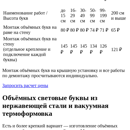
до
16-
30-
50-
99-
Наименование работ /
200 см
15
29
49
99
199
Высота букв
и выше
см
см
см
см
см
Монтаж объёмных букв на
80 ₽
80 ₽
80 ₽
74 ₽
71 ₽
65 ₽
раме на стену
Монтаж объёмных букв на
стену
145
145
145
134
126
(отдельное крепление и
121 ₽
₽
₽
₽
₽
₽
подключение каждой
буквы)
Монтаж объёмных букв на крышную установку и все работы
по демонтажу просчитываются индивидуально.
Запросить расчет цены
Объёмных световые буквы из
нержавеющей стали и вакуумная
термоформовка
Есть и более крепкий вариант — изготовление объёмных