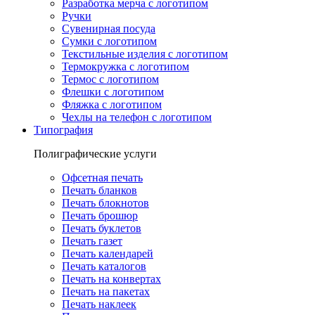
Разработка мерча с логотипом
Ручки
Сувенирная посуда
Сумки с логотипом
Текстильные изделия с логотипом
Термокружка с логотипом
Термос с логотипом
Флешки с логотипом
Фляжка с логотипом
Чехлы на телефон с логотипом
Типография
Полиграфические услуги
Офсетная печать
Печать бланков
Печать блокнотов
Печать брошюр
Печать буклетов
Печать газет
Печать календарей
Печать каталогов
Печать на конвертах
Печать на пакетах
Печать наклеек