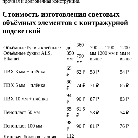
прочная и долговечная конструкция.
Стоимость изготовления световых
объёмных элементов с контражурной
подсветкой
360
Объёмные буквы клеёные /
до
790 — 1190
1200
—
Объёмные буквы ALS,
350
мм 1200 мм и
мм и
790
Elkamet
мм
выше
выше
мм
65
ПВХ 3 мм + плёнка
62 ₽
58 ₽
54 ₽
₽
80
ПВХ 5 мм + плёнка
74 ₽
71 ₽
65 ₽
₽
94
ПВХ 10 мм + плёнка
90 ₽
87 ₽
83 ₽
₽
65
61,5
Пенопласт 50 мм
58 ₽
54 ₽
₽
₽
98
Пенопласт 100 мм
90 ₽
81 ₽
76 ₽
₽
112
Лицевая, боковая, задняя