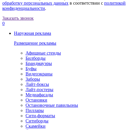
обработку персональных данных
в соответствии с
политикой
конфиденциальности
.
Заказать звонок
0
Наружная реклама
Размещение рекламы
Афишные стенды
Билборды
Брандмауэры
Буфы
Видеоэкраны
Заборы
Лайт-боксы
Лайт-постеры
Медиафасады
Остановки
Остановочные павильоны
Пиллары
Сити-форматы
Ситиборды
Скамейки