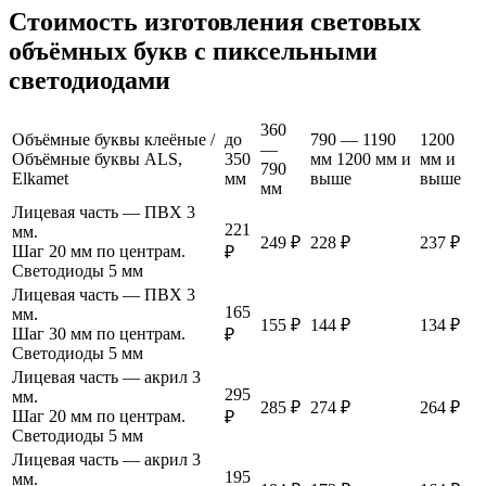
Стоимость изготовления световых
объёмных букв с пиксельными
светодиодами
360
Объёмные буквы клеёные /
до
790 — 1190
1200
—
Объёмные буквы ALS,
350
мм 1200 мм и
мм и
790
Elkamet
мм
выше
выше
мм
Лицевая часть — ПВХ 3
221
мм.
249 ₽
228 ₽
237 ₽
Шаг 20 мм по центрам.
₽
Светодиоды 5 мм
Лицевая часть — ПВХ 3
165
мм.
155 ₽
144 ₽
134 ₽
Шаг 30 мм по центрам.
₽
Светодиоды 5 мм
Лицевая часть — акрил 3
295
мм.
285 ₽
274 ₽
264 ₽
Шаг 20 мм по центрам.
₽
Светодиоды 5 мм
Лицевая часть — акрил 3
195
мм.