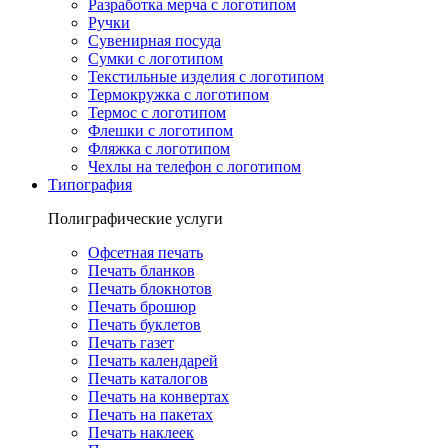
Разработка мерча с логотипом
Ручки
Сувенирная посуда
Сумки с логотипом
Текстильные изделия с логотипом
Термокружка с логотипом
Термос с логотипом
Флешки с логотипом
Фляжка с логотипом
Чехлы на телефон с логотипом
Типография
Полиграфические услуги
Офсетная печать
Печать бланков
Печать блокнотов
Печать брошюр
Печать буклетов
Печать газет
Печать календарей
Печать каталогов
Печать на конвертах
Печать на пакетах
Печать наклеек