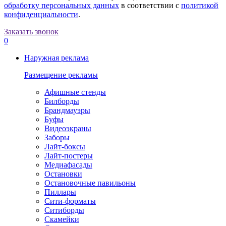
обработку персональных данных
в соответствии с
политикой
конфиденциальности
.
Заказать звонок
0
Наружная реклама
Размещение рекламы
Афишные стенды
Билборды
Брандмауэры
Буфы
Видеоэкраны
Заборы
Лайт-боксы
Лайт-постеры
Медиафасады
Остановки
Остановочные павильоны
Пиллары
Сити-форматы
Ситиборды
Скамейки