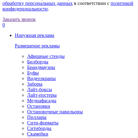
обработку персональных данных
в соответствии с
политикой
конфиденциальности
.
Заказать звонок
0
Наружная реклама
Размещение рекламы
Афишные стенды
Билборды
Брандмауэры
Буфы
Видеоэкраны
Заборы
Лайт-боксы
Лайт-постеры
Медиафасады
Остановки
Остановочные павильоны
Пиллары
Сити-форматы
Ситиборды
Скамейки