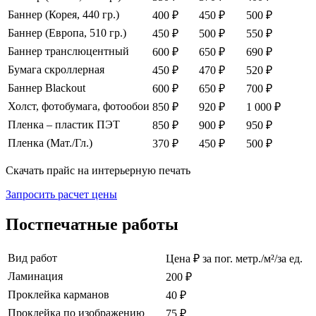
Баннер (Корея, 440 гр.)
400 ₽
450 ₽
500 ₽
Баннер (Европа, 510 гр.)
450 ₽
500 ₽
550 ₽
Баннер транслюцентный
600 ₽
650 ₽
690 ₽
Бумага скроллерная
450 ₽
470 ₽
520 ₽
Баннер Blackout
600 ₽
650 ₽
700 ₽
Холст, фотобумага, фотообои
850 ₽
920 ₽
1 000 ₽
Пленка – пластик ПЭТ
850 ₽
900 ₽
950 ₽
Пленка (Мат./Гл.)
370 ₽
450 ₽
500 ₽
Скачать прайс на интерьерную печать
Запросить расчет цены
Постпечатные работы
Вид работ
Цена ₽ за пог. метр./м²/за ед.
Ламинация
200 ₽
Проклейка карманов
40 ₽
Проклейка по изображению
75 ₽