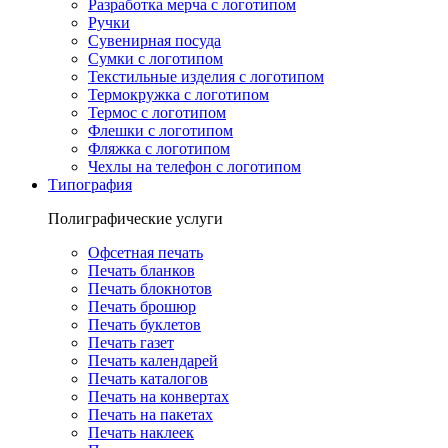
Разработка мерча с логотипом
Ручки
Сувенирная посуда
Сумки с логотипом
Текстильные изделия с логотипом
Термокружка с логотипом
Термос с логотипом
Флешки с логотипом
Фляжка с логотипом
Чехлы на телефон с логотипом
Типография
Полиграфические услуги
Офсетная печать
Печать бланков
Печать блокнотов
Печать брошюр
Печать буклетов
Печать газет
Печать календарей
Печать каталогов
Печать на конвертах
Печать на пакетах
Печать наклеек