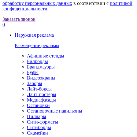
обработку персональных данных
в соответствии с
политикой
конфиденциальности
.
Заказать звонок
0
Наружная реклама
Размещение рекламы
Афишные стенды
Билборды
Брандмауэры
Буфы
Видеоэкраны
Заборы
Лайт-боксы
Лайт-постеры
Медиафасады
Остановки
Остановочные павильоны
Пиллары
Сити-форматы
Ситиборды
Скамейки