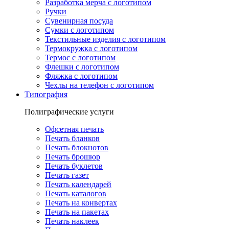
Разработка мерча с логотипом
Ручки
Сувенирная посуда
Сумки с логотипом
Текстильные изделия с логотипом
Термокружка с логотипом
Термос с логотипом
Флешки с логотипом
Фляжка с логотипом
Чехлы на телефон с логотипом
Типография
Полиграфические услуги
Офсетная печать
Печать бланков
Печать блокнотов
Печать брошюр
Печать буклетов
Печать газет
Печать календарей
Печать каталогов
Печать на конвертах
Печать на пакетах
Печать наклеек