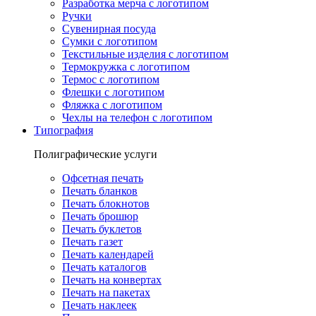
Разработка мерча с логотипом
Ручки
Сувенирная посуда
Сумки с логотипом
Текстильные изделия с логотипом
Термокружка с логотипом
Термос с логотипом
Флешки с логотипом
Фляжка с логотипом
Чехлы на телефон с логотипом
Типография
Полиграфические услуги
Офсетная печать
Печать бланков
Печать блокнотов
Печать брошюр
Печать буклетов
Печать газет
Печать календарей
Печать каталогов
Печать на конвертах
Печать на пакетах
Печать наклеек