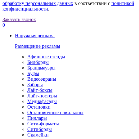
обработку персональных данных
в соответствии с
политикой
конфиденциальности
.
Заказать звонок
0
Наружная реклама
Размещение рекламы
Афишные стенды
Билборды
Брандмауэры
Буфы
Видеоэкраны
Заборы
Лайт-боксы
Лайт-постеры
Медиафасады
Остановки
Остановочные павильоны
Пиллары
Сити-форматы
Ситиборды
Скамейки