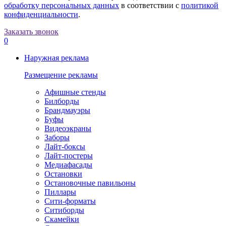
обработку персональных данных
в соответствии с
политикой
конфиденциальности
.
Заказать звонок
0
Наружная реклама
Размещение рекламы
Афишные стенды
Билборды
Брандмауэры
Буфы
Видеоэкраны
Заборы
Лайт-боксы
Лайт-постеры
Медиафасады
Остановки
Остановочные павильоны
Пиллары
Сити-форматы
Ситиборды
Скамейки