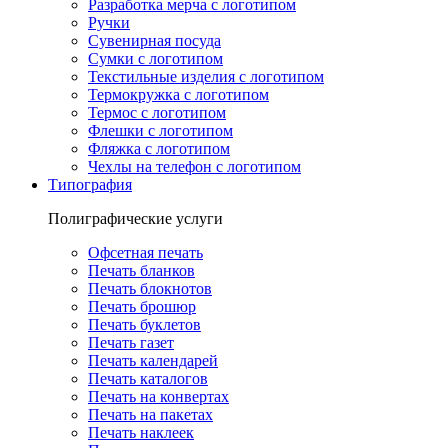
Разработка мерча с логотипом
Ручки
Сувенирная посуда
Сумки с логотипом
Текстильные изделия с логотипом
Термокружка с логотипом
Термос с логотипом
Флешки с логотипом
Фляжка с логотипом
Чехлы на телефон с логотипом
Типография
Полиграфические услуги
Офсетная печать
Печать бланков
Печать блокнотов
Печать брошюр
Печать буклетов
Печать газет
Печать календарей
Печать каталогов
Печать на конвертах
Печать на пакетах
Печать наклеек